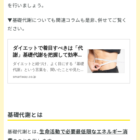
を行いましょう。
▼基礎代謝についても関連コラムも是非、併せてご覧く
ださい。
ダイエットで着目すべきは「代
謝」基礎代謝を把握して効率よ
くダイエット｜コラム｜コラム
ダイエットと紐づけ、よく目にする『基礎
｜20分フィットネス スマート
代謝』という言葉を、聞いたことや見たこ
ウェイ
とがあっても実際にどんなものなのか？を
smartway.co.jp
把握している方は多くはない...
基礎代謝とは
生命活動で必要最低限なエネルギー消
基礎代謝とは、