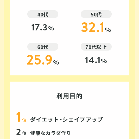
40代
50代
32.1
17.3
%
%
60代
70代以上
25.9
14.1
%
%
利用目的
ダイエット・シェイプアップ
位
健康なカラダ作り
位