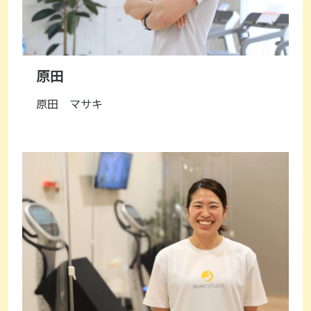
原田
原田 マサキ