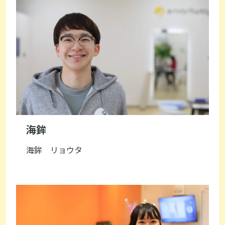
海鉾
海鉾 リョウタ