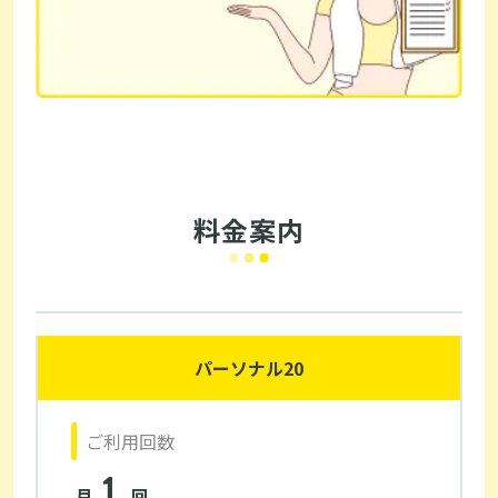
料金案内
パーソナル20
ご利用回数
1
月
回