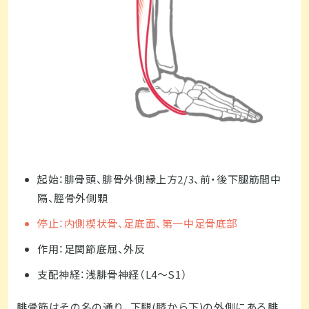
起始：腓骨頭、腓骨外側縁上方2/3、前・後下腿筋間中
隔、脛骨外側顆
停止：内側楔状骨、足底面、第一中足骨底部
作用：足関節底屈、外反
支配神経：浅腓骨神経（L4～S1）
腓骨筋はその名の通り、下腿(膝から下)の外側にある腓