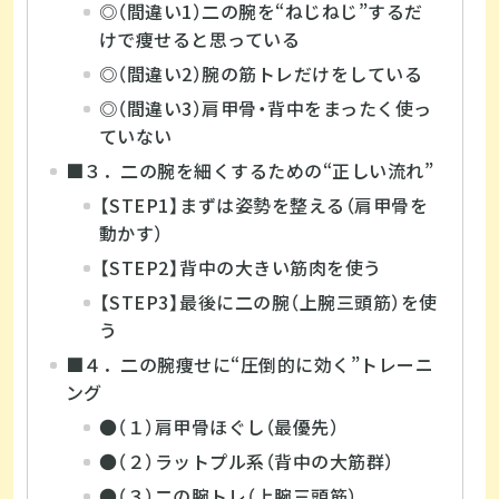
◎（間違い1）二の腕を“ねじねじ”するだ
けで痩せると思っている
◎（間違い2）腕の筋トレだけをしている
◎（間違い3）肩甲骨・背中をまったく使っ
ていない
■３．二の腕を細くするための“正しい流れ”
【STEP1】まずは姿勢を整える（肩甲骨を
動かす）
【STEP2】背中の大きい筋肉を使う
【STEP3】最後に二の腕（上腕三頭筋）を使
う
■４．二の腕痩せに“圧倒的に効く”トレーニ
ング
●（１）肩甲骨ほぐし（最優先）
●（２）ラットプル系（背中の大筋群）
●（３）二の腕トレ（上腕三頭筋）