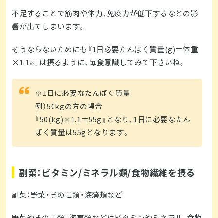
不足することで筋肉や体力、免疫力が低下するなどの影
響が出てしまいます。
そうならないためにも『
1日必要たんぱく質量(g)＝
体重
×1.1
』は摂るように、毎食意識してみて下さいね。
※
※1日に必要なたんぱく質量
例）50kgの方の場合
『50(kg)×1.1＝55g』となり、1日に必要なたん
ぱく質量は55gとなります。
副菜：ビタミン/ミネラル類/食物繊維を摂る
副菜：野菜・きのこ類・海藻類など
野菜やきのこ類、海草類などはビタミンやミネラル、食物