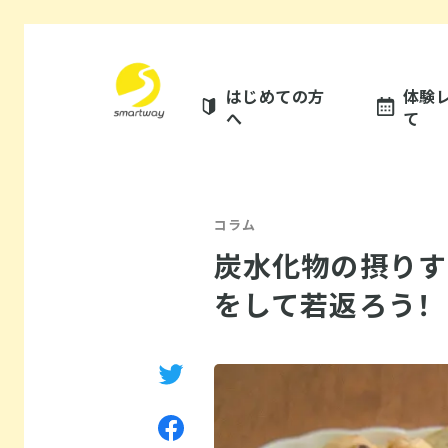
はじめての方
体験
へ
て
コラム
炭水化物の摂りす
をして若返ろう！