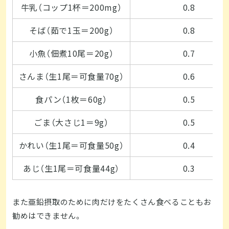
牛乳（コップ1杯＝200mg）
0.8
そば（茹で1玉＝200g）
0.8
小魚（佃煮10尾＝20g）
0.7
さんま（生1尾＝可食量70g）
0.6
食パン（1枚＝60g）
0.5
ごま（大さじ1＝9g）
0.5
かれい（生1尾＝可食量50g）
0.4
あじ（生1尾＝可食量44g）
0.3
また亜鉛摂取のために肉だけをたくさん食べることもお
勧めはできません。