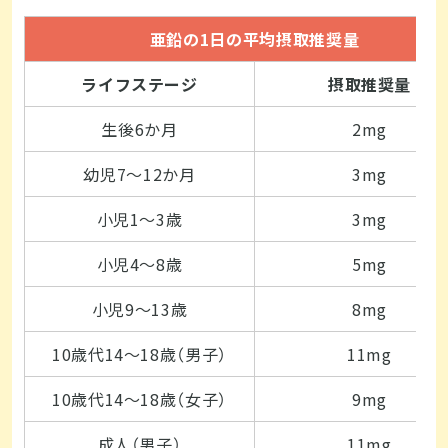
亜鉛の1日の平均摂取推奨量
ライフステージ
摂取推奨量
生後6か月
2mg
幼児7～12か月
3mg
小児1～3歳
3mg
小児4～8歳
5mg
小児9～13歳
8mg
10歳代14～18歳（男子）
11mg
10歳代14～18歳（女子）
9mg
成人（男子）
11mg