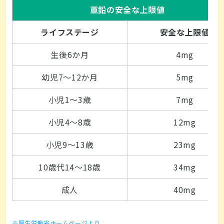
亜鉛の安全な上限値
ライフステージ
安全な上限値
生後6か月
4mg
幼児7～12か月
5mg
小児1～3歳
7mg
小児4～8歳
12mg
小児9～13歳
23mg
10歳代14～18歳
34mg
成人
40mg
※厚生労働省ホームページより