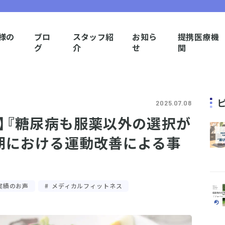
様の
ブロ
スタッフ紹
お知ら
提携医療機
グ
介
せ
関
2025.07.08
樽】『糖尿病も服薬以外の選択が
期における運動改善による事
実績のお声
メディカルフィットネス