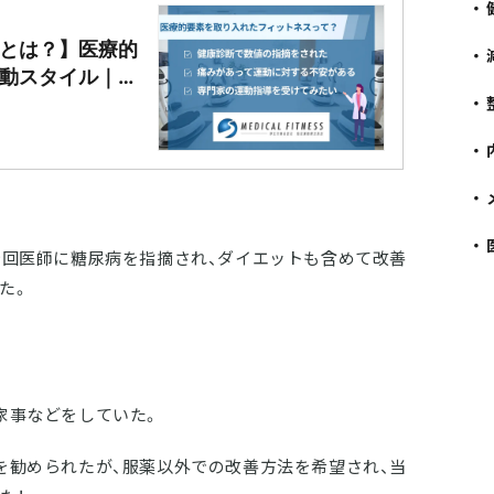
とは？】医療的
動スタイル｜メ
別指導フィット
今回医師に糖尿病を指摘され、ダイエットも含めて改善
た。
家事などをしていた。
を勧められたが、服薬以外での改善方法を希望され、当