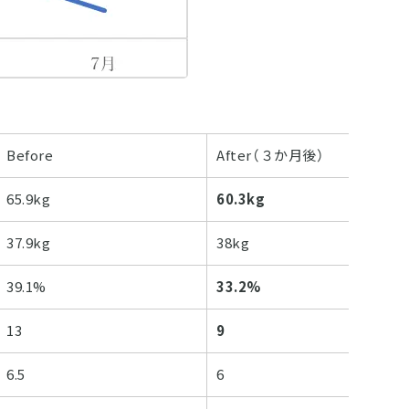
Before
After（３か月後）
65.9kg
60.3kg
37.9kg
38kg
39.1%
33.2%
13
9
6.5
6