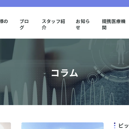
様の
ブロ
スタッフ紹
お知ら
提携医療機
グ
介
せ
関
コラム
ピ