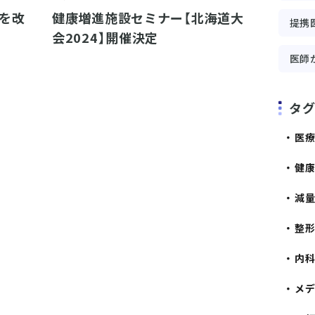
慣を改
健康増進施設セミナー【北海道大
提携
会2024】開催決定
医師
タ
医
健
減
整
内
メ