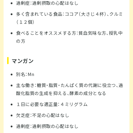
過剰症：過剰摂取の心配はなし
多く含まれている食品：ココア（大さじ４杯）、クルミ
（１２個）
食べることをオススメする方：貧血気味な方、授乳中
の方
マンガン
別名：Mn
主な働き：糖質・脂質・たんぱく質の代謝に役立つ、過
酸化脂質の生成を抑える、酵素の成分となる
１日に必要な適正量：４ミリグラム
欠乏症：不足の心配はなし
過剰症：過剰摂取の心配はなし