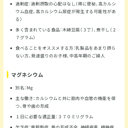
過剰症：過剰摂取の心配はなし（稀に便秘、高カルシ
ウム血症、高カルシウム尿症が発生する可能性があ
る）
多く含まれている食品：木綿豆腐（３丁）、煮干し（２
７グラム）
食べることをオススメする方：乳製品をあまり摂ら
ない方、発達盛りのお子様、中高年期のご婦人
マグネシウム
別名：Mg
主な働き：カルシウムと共に筋肉や血管の機能を保
つ、骨や歯の形成
１日に必要な適正量：３７０ミリグラム
欠乏症：骨粗鬆症、骨の形成不全、神経疾患、精神疾