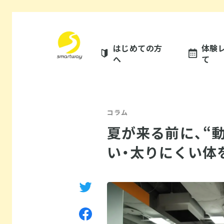
はじめての方
体験
へ
て
コラム
夏が来る前に、“
い・太りにくい体