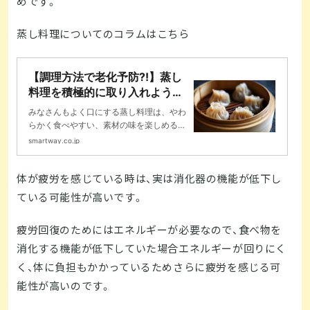
めです。
蒸し料理についてのコラムはこちら
【調理方法で老化予防?!】蒸し
料理を積極的に取り入れよう！
優秀な料理法のご紹介｜コラム
みなさんもよく口にする蒸し料理は、やわ
｜コラム｜20分フィットネス
らかく食べやすい、素材の味を楽しめる調
スマートウェイ
理方法です。実はこの蒸し料理という調理
smartway.co.jp
方法は、老化予防にも効果的...
体が疲労を感じている時は、実は消化器の機能が低下し
ている可能性が高いです。
疲労回復のためにはエネルギーが必要なので、食べ物を
消化する機能が低下していた場合エネルギーが回りにく
く、体に負担もかかっているためさらに疲労を感じる可
能性が高いのです。