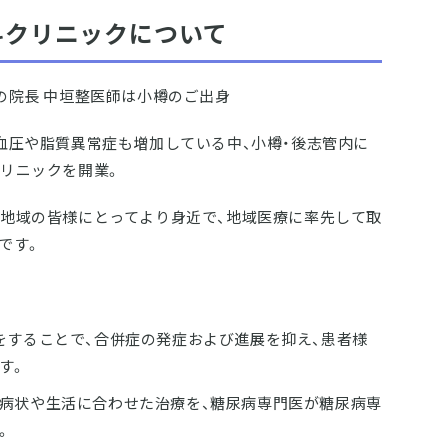
科クリニックについて
の院長 中垣整医師は小樽のご出身
血圧や脂質異常症も増加している中、小樽・後志管内に
リニックを開業。
地域の皆様にとってより身近で、地域医療に率先して取
です。
をすることで、合併症の発症および進展を抑え、患者様
す。
病状や生活に合わせた治療を、糖尿病専門医が糖尿病専
。