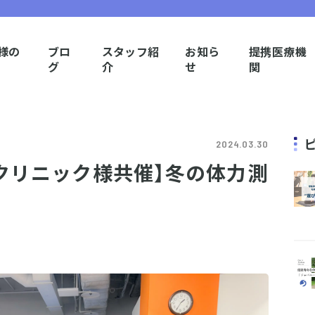
様の
ブロ
スタッフ紹
お知ら
提携医療機
グ
介
せ
関
2024.03.30
クリニック様共催】冬の体力測