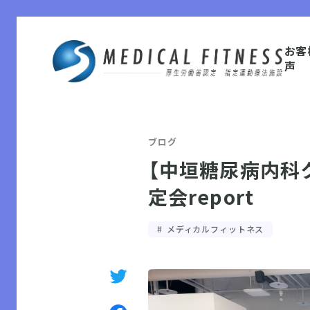
お客
声
ブログ
【中垣糖尿病内科
定会report
メディカルフィットネス