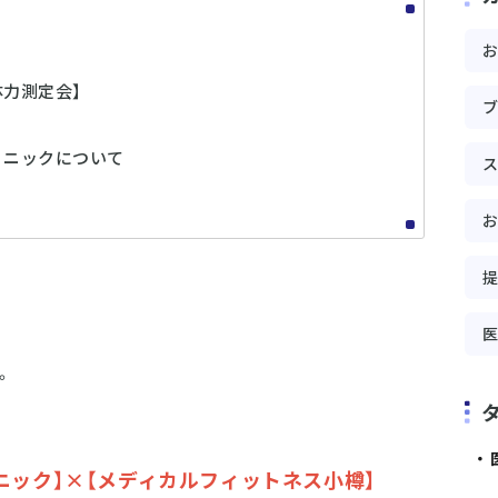
体力測定会】
リニックについて
。
ニック】×【メディカルフィットネス小樽】